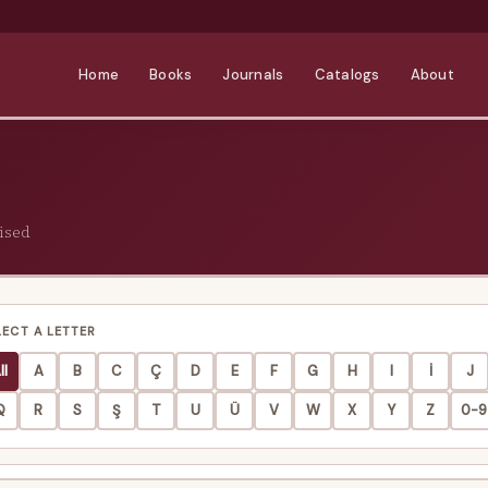
Home
Books
Journals
Catalogs
About
ised
LECT A LETTER
ll
A
B
C
Ç
D
E
F
G
H
I
İ
J
Q
R
S
Ş
T
U
Ü
V
W
X
Y
Z
0-9