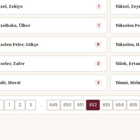
sel, Zekiye
Yüksel, Zey
1
selbaba, Ülker
Yükselen Pe
1
selen Peler, Gökçe
Yükselen, 
9
seler, Zafer
Yülek, Erta
2
mlü, Murat
Yümni, Meh
2
1
2
3
...
649
650
651
652
653
654
655