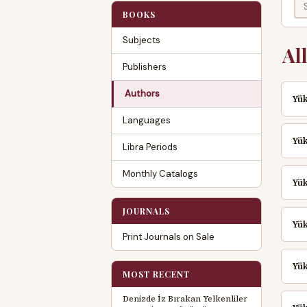
BOOKS
Subjects
Al
Publishers
Authors
Yük
Languages
Yük
Libra Periods
Monthly Catalogs
Yük
JOURNALS
Yük
Print Journals on Sale
Yük
MOST RECENT
Denizde İz Bırakan Yelkenliler