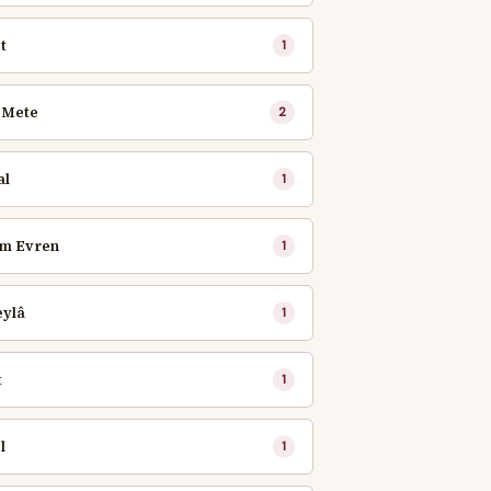
t
1
 Mete
2
al
1
em Evren
1
eylâ
1
t
1
l
1