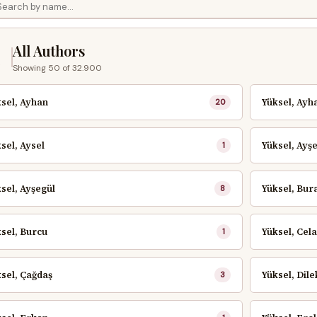
All Authors
l
Showing 50 of 32.900
sel, Ayhan
Yüksel, Ayh
20
sel, Aysel
Yüksel, Ayş
1
sel, Ayşegül
Yüksel, Bur
8
sel, Burcu
Yüksel, Cela
1
sel, Çağdaş
Yüksel, Dilek
3