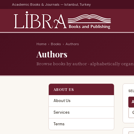
Academic Books & Journals — Istanbul, Turkey
Home
›
Books
›
Authors
Authors
Browse books by author - alphabetically organ
ABOUT US
SE
About Us
A
Services
Terms