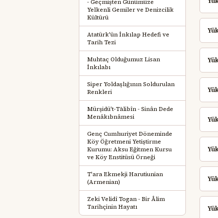
Yük
- Geçmişten Günümüze
Yelkenli Gemiler ve Denizcilik
Kültürü
Yük
Atatürk'ün İnkılap Hedefi ve
Tarih Tezi
Muhtaç Olduğumuz Lisan
Yük
İnkılabı
Siper Yoldaşlığının Soldurulan
Yük
Renkleri
Mürşidü't-Tālibîn - Sinân Dede
Menâkıbnâmesi
Yük
Genç Cumhuriyet Döneminde
Köy Öğretmeni Yetiştirme
Yü
Kurumu: Aksu Eğitmen Kursu
ve Köy Enstitüsü Örneği
T'ara Ekmekji Harutiunian
Yük
(Armenian)
Zeki Velidî Togan - Bir Âlim
Tarihçinin Hayatı
Yük