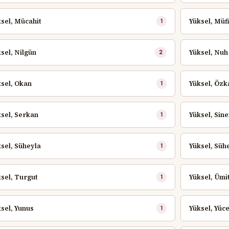
sel, Mücahit
Yüksel, Müfi
1
sel, Nilgün
Yüksel, Nuh
2
sel, Okan
Yüksel, Özk
1
sel, Serkan
Yüksel, Sin
1
sel, Süheyla
Yüksel, Süh
1
sel, Turgut
Yüksel, Ümi
1
sel, Yunus
Yüksel, Yüce
1