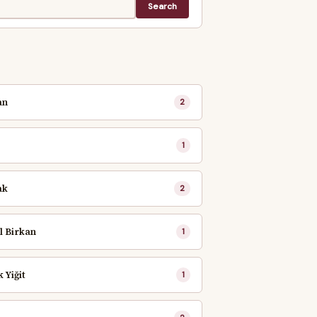
an
2
e
1
ak
2
l Birkan
1
 Yiğit
1