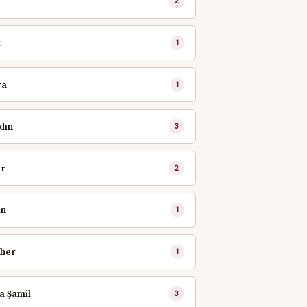
2
t
1
ya
1
ydın
3
ir
2
in
1
zher
1
a Şamil
3