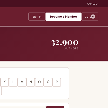
Contact
Sign In
Become a Member
Cart
0
32.900
AUTHORS
K
L
M
N
O
Ö
P