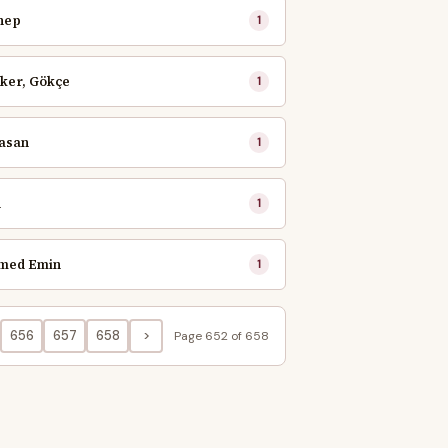
nep
1
ker, Gökçe
1
Hasan
1
n
1
med Emin
1
656
657
658
>
Page 652 of 658