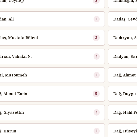
dak, Zeynep
Dadaloğlu, 
2
an, Ali
Dadaş, Cev
1
aş, Mustafa Bülent
Dadıryan, A
2
rian, Vahakn N.
Dadyan, Sa
1
ei, Masoumeh
Dağ, Ahmet
1
ğ, Ahmet Emin
Dağ, Duygu
5
, Gıyasettin
Dağ, Halil 
1
ğ, Harun
Dağ, Hüsey
1