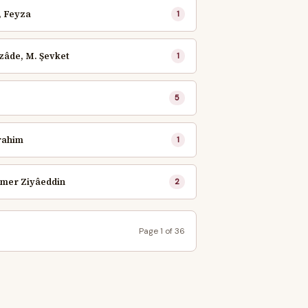
, Feyza
1
zâde, M. Şevket
1
5
rahim
1
Ömer Ziyâeddin
2
Page 1 of 36