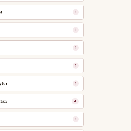
et
1
1
1
1
yfer
1
rfan
4
.
1