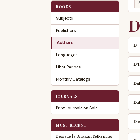
BOOKS
Subjects
Publishers
Authors
D.,
Languages
D.T
Libra Periods
Monthly Catalogs
Da
JOURNALS
Da
Print Journals on Sale
Daç
MOST RECENT
Denizde İz Bırakan Yelkenliler