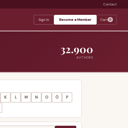
Contact
Sign In
Become a Member
Cart
0
32.900
AUTHORS
K
L
M
N
O
Ö
P