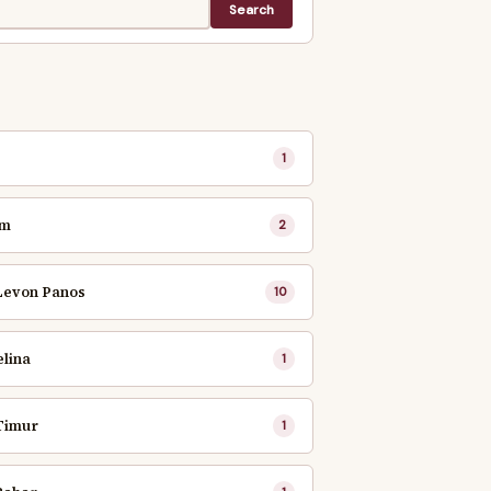
1
im
2
Levon Panos
10
elina
1
Timur
1