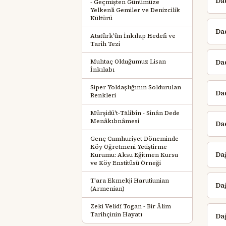
Da
- Geçmişten Günümüze
Yelkenli Gemiler ve Denizcilik
Kültürü
Dad
Atatürk'ün İnkılap Hedefi ve
Tarih Tezi
Muhtaç Olduğumuz Lisan
Dad
İnkılabı
Siper Yoldaşlığının Soldurulan
Dad
Renkleri
Mürşidü't-Tālibîn - Sinân Dede
Menâkıbnâmesi
Da
Genç Cumhuriyet Döneminde
Köy Öğretmeni Yetiştirme
Da
Kurumu: Aksu Eğitmen Kursu
ve Köy Enstitüsü Örneği
T'ara Ekmekji Harutiunian
Dağ
(Armenian)
Zeki Velidî Togan - Bir Âlim
Tarihçinin Hayatı
Da