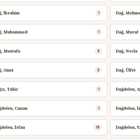
, İbrahim
Dağ, Mehm
1
ğ, Muhammed
Dağ, Murat
1
ğ, Mustafa
Dağ, Necla
3
ğ, Onur
Dağ, Ülfet
2
cı, Tahir
Dağdelen, A
1
ğdelen, Canan
Dağdelen, İ
1
delen, İrfan
Dağdelen, V
13