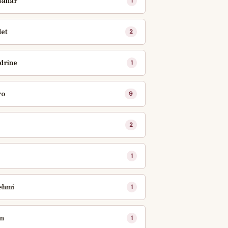
Bahar
1
det
2
drine
1
ro
9
2
1
Fehmi
1
in
1