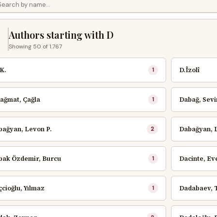
D
Authors starting with D
Showing 50 of 1.767
 K.
D.Îzolî
1
ağmat, Çağla
Dabağ, Sev
1
bağyan, Levon P.
Dabağyan, 
2
bak Özdemir, Burcu
Dacinte, Ev
1
cioğlu, Yılmaz
Dadabaev, 
1