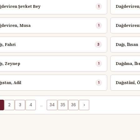
ğdeviren Şevket Bey
Dağdeviren
1
ğdeviren, Musa
Dağdeviren
1
ı, Fahri
Dağı, İhsan
3
ğı, Zeynep
Dağılma, İb
1
ıstan, Adil
Dağıstânî, 
1
2
3
4
...
34
35
36
>