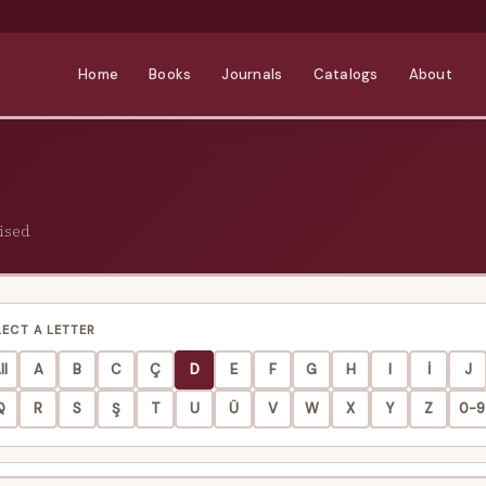
Home
Books
Journals
Catalogs
About
ised
LECT A LETTER
ll
A
B
C
Ç
D
E
F
G
H
I
İ
J
Q
R
S
Ş
T
U
Ü
V
W
X
Y
Z
0-9