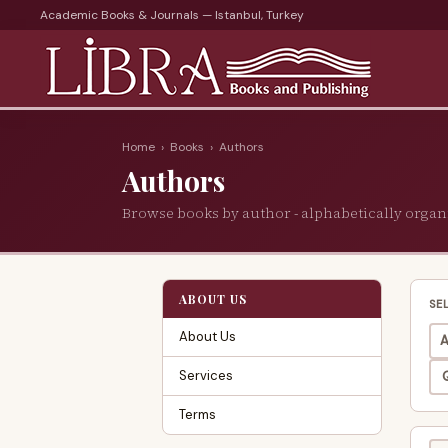
Academic Books & Journals — Istanbul, Turkey
Home
›
Books
›
Authors
Authors
Browse books by author - alphabetically organ
ABOUT US
SE
About Us
A
Services
Terms