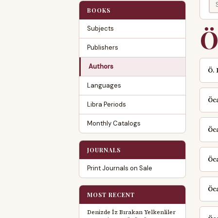
BOOKS
Subjects
Publishers
Authors
Ö.
Languages
Öca
Libra Periods
Monthly Catalogs
Öca
JOURNALS
Öca
Print Journals on Sale
Öca
MOST RECENT
Denizde İz Bırakan Yelkenliler