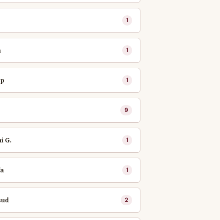
1
a
1
ep
1
9
i G.
1
fa
1
sud
2