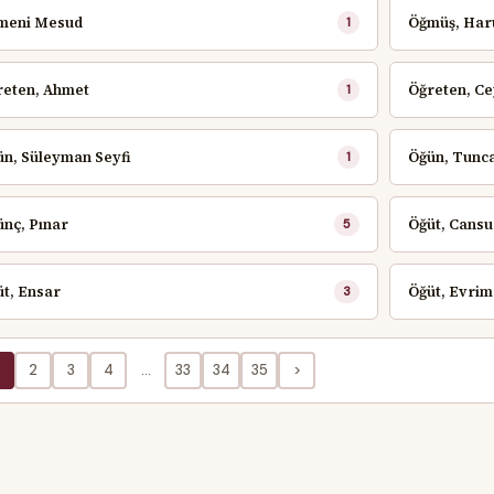
meni Mesud
Öğmüş, Har
1
reten, Ahmet
Öğreten, C
1
n, Süleyman Seyfi
Öğün, Tunc
1
nç, Pınar
Öğüt, Cansu
5
t, Ensar
Öğüt, Evri
3
2
3
4
...
33
34
35
>