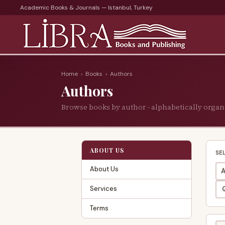
Academic Books & Journals — Istanbul, Turkey
Home
›
Books
›
Authors
Authors
Browse books by author - alphabetically organ
ABOUT US
SE
About Us
A
Services
Terms