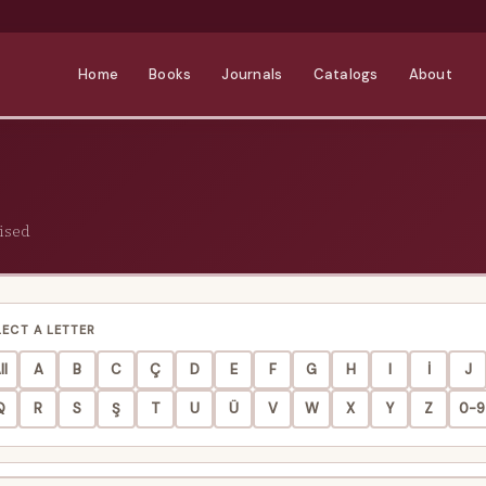
Home
Books
Journals
Catalogs
About
ised
LECT A LETTER
ll
A
B
C
Ç
D
E
F
G
H
I
İ
J
Q
R
S
Ş
T
U
Ü
V
W
X
Y
Z
0-9