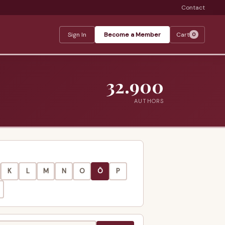
Contact
Sign In
Become a Member
Cart
0
32.900
AUTHORS
K
L
M
N
O
Ö
P