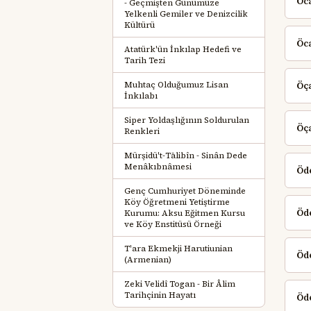
Öca
- Geçmişten Günümüze
Yelkenli Gemiler ve Denizcilik
Kültürü
Öca
Atatürk'ün İnkılap Hedefi ve
Tarih Tezi
Muhtaç Olduğumuz Lisan
Öça
İnkılabı
Siper Yoldaşlığının Soldurulan
Öça
Renkleri
Mürşidü't-Tālibîn - Sinân Dede
Menâkıbnâmesi
Öd
Genç Cumhuriyet Döneminde
Köy Öğretmeni Yetiştirme
Öde
Kurumu: Aksu Eğitmen Kursu
ve Köy Enstitüsü Örneği
T'ara Ekmekji Harutiunian
Öd
(Armenian)
Zeki Velidî Togan - Bir Âlim
Tarihçinin Hayatı
Öd