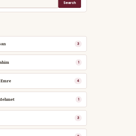
san
3
rahim
1
r Emre
4
 Mehmet
1
3