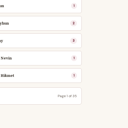
un
1
eyhun
2
ay
3
 Nevin
1
m Hikmet
1
Page 1 of 35