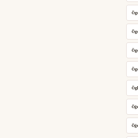
Öge
Ög
Ög
Ög
Ög
Öğ
Öğ