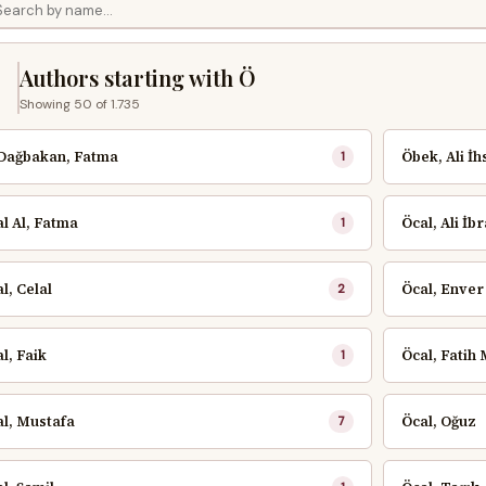
Ö
Authors starting with Ö
Showing 50 of 1.735
 Dağbakan, Fatma
Öbek, Ali İh
1
l Al, Fatma
Öcal, Ali İb
1
l, Celal
Öcal, Enve
2
l, Faik
Öcal, Fatih
1
l, Mustafa
Öcal, Oğuz
7