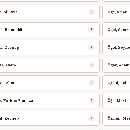
, Ali Rıza
Öge, Sinan
1
el, Bahaeddin
Ögel, Semr
7
el, Zeynep
Ögel, Zeyn
7
er, Adem
Öger, Adem
1
ke, Ahmet
Öğdül, Rahm
1
e, Furkan Ramazan
Öğe, Musta
1
el, Zeynep
Öğmen, Me
2