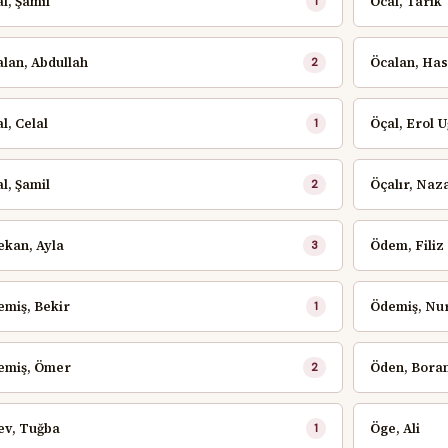
l, Şamil
Öcal, Tarık
1
lan, Abdullah
Öcalan, Has
2
l, Celal
Öçal, Erol 
1
l, Şamil
Öçalır, Naz
2
ekan, Ayla
Ödem, Filiz
3
miş, Bekir
Ödemiş, Nur
1
emiş, Ömer
Öden, Bora
2
ev, Tuğba
Öge, Ali
1