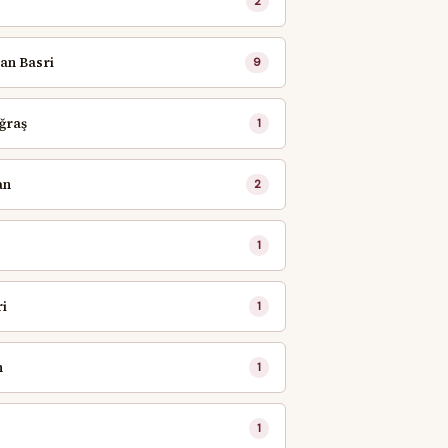
2
an Basri
9
Uğraş
1
an
2
1
i
1
n
1
1